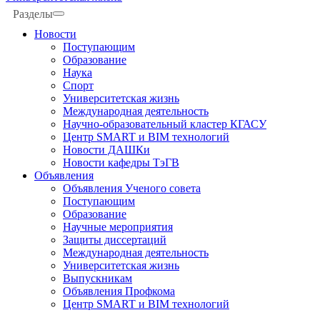
Разделы
Новости
Поступающим
Образование
Наука
Спорт
Университетская жизнь
Международная деятельность
Научно-образовательный кластер КГАСУ
Центр SMART и BIM технологий
Новости ДАШКи
Новости кафедры ТэГВ
Объявления
Объявления Ученого совета
Поступающим
Образование
Научные мероприятия
Защиты диссертаций
Международная деятельность
Университетская жизнь
Выпускникам
Объявления Профкома
Центр SMART и BIM технологий