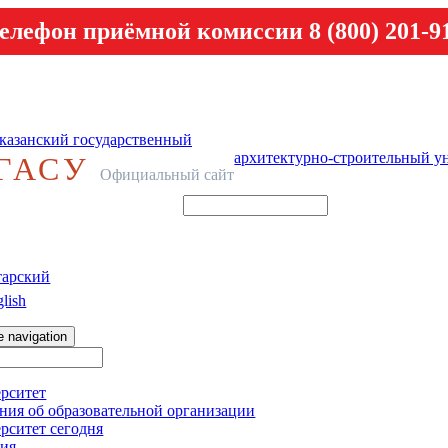
елефон приёмной комиссии 8 (800) 201-9
казанский государственный
архитектурно-строительный у
ГАСУ
Официальный сайт
тарский
lish
e navigation
рситет
ния об образовательной организации
рситет сегодня
ия