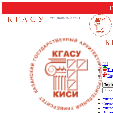
Т
КГАСУ
Официальный сайт
К
RU
Та
Eng
Toggl
Униве
Сведе
Униве
Истор