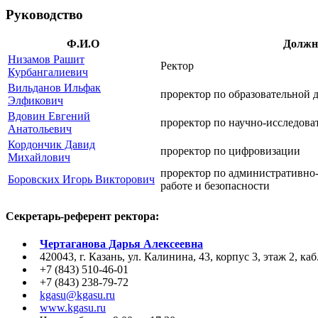
Руководство
Ф.И.О
Должн
Низамов Рашит
Ректор
Курбангалиевич
Вильданов Ильфак
проректор по образовательной 
Элфикович
Вдовин Евгений
проректор по научно-исследова
Анатольевич
Кордончик Давид
проректор по цифровизации
Михайлович
проректор по административно
Боровских Игорь Викторович
работе и безопасности
Секретарь-референт ректора:
Чертаганова Дарья Алексеевна
420043, г. Казань, ул. Калинина, 43, корпус 3, этаж 2, ка
+7 (843) 510-46-01
+7 (843) 238-79-72
kgasu@kgasu.ru
www.kgasu.ru