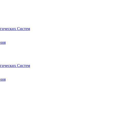
гических Систем
ния
гических Систем
ния