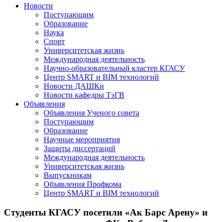
Новости
Поступающим
Образование
Наука
Спорт
Университетская жизнь
Международная деятельность
Научно-образовательный кластер КГАСУ
Центр SMART и BIM технологий
Новости ДАШКи
Новости кафедры ТэГВ
Объявления
Объявления Ученого совета
Поступающим
Образование
Научные мероприятия
Защиты диссертаций
Международная деятельность
Университетская жизнь
Выпускникам
Объявления Профкома
Центр SMART и BIM технологий
Студенты КГАСУ посетили «Ак Барс Арену» и