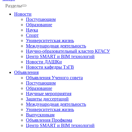
Разделы
Новости
Поступающим
Образование
Наука
Спорт
Университетская жизнь
Международная деятельность
Научно-образовательный кластер КГАСУ
Центр SMART и BIM технологий
Новости ДАШКи
Новости кафедры ТэГВ
Объявления
Объявления Ученого совета
Поступающим
Образование
Научные мероприятия
Защиты диссертаций
Международная деятельность
Университетская жизнь
Выпускникам
Объявления Профкома
Центр SMART и BIM технологий