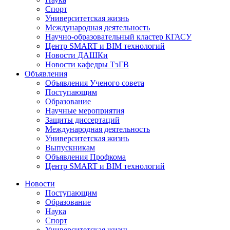
Спорт
Университетская жизнь
Международная деятельность
Научно-образовательный кластер КГАСУ
Центр SMART и BIM технологий
Новости ДАШКи
Новости кафедры ТэГВ
Объявления
Объявления Ученого совета
Поступающим
Образование
Научные мероприятия
Защиты диссертаций
Международная деятельность
Университетская жизнь
Выпускникам
Объявления Профкома
Центр SMART и BIM технологий
Новости
Поступающим
Образование
Наука
Спорт
Университетская жизнь