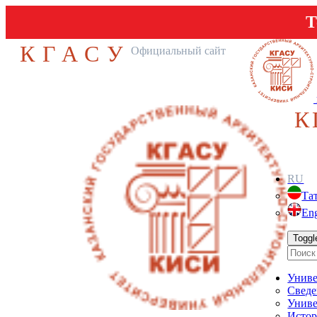
Т
КГАСУ
Официальный сайт
К
RU
Та
Eng
Toggl
Униве
Сведе
Униве
Истор