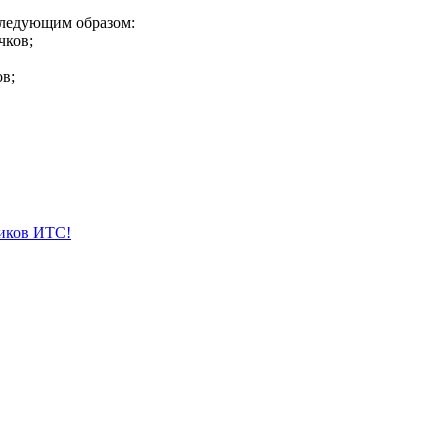
следующим образом:
чков;
в;