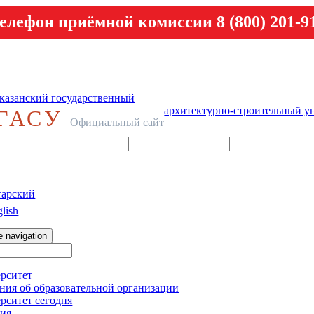
елефон приёмной комиссии 8 (800) 201-9
казанский государственный
архитектурно-строительный у
ГАСУ
Официальный сайт
тарский
lish
e navigation
рситет
ния об образовательной организации
рситет сегодня
ия