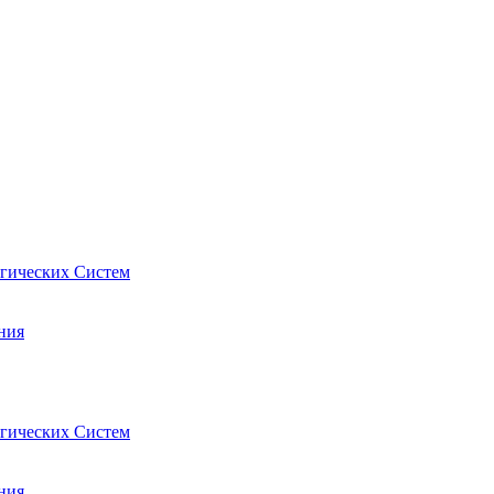
гических Систем
ния
гических Систем
ния