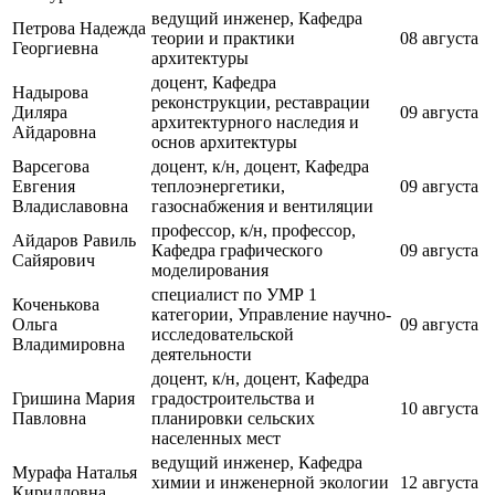
ведущий инженер, Кафедра
Петрова Надежда
теории и практики
08 августа
Георгиевна
архитектуры
доцент, Кафедра
Надырова
реконструкции, реставрации
Диляра
09 августа
архитектурного наследия и
Айдаровна
основ архитектуры
Варсегова
доцент, к/н, доцент, Кафедра
Евгения
теплоэнергетики,
09 августа
Владиславовна
газоснабжения и вентиляции
профессор, к/н, профессор,
Айдаров Равиль
Кафедра графического
09 августа
Сайярович
моделирования
специалист по УМР 1
Коченькова
категории, Управление научно-
Ольга
09 августа
исследовательской
Владимировна
деятельности
доцент, к/н, доцент, Кафедра
Гришина Мария
градостроительства и
10 августа
Павловна
планировки сельских
населенных мест
ведущий инженер, Кафедра
Мурафа Наталья
химии и инженерной экологии
12 августа
Кирилловна