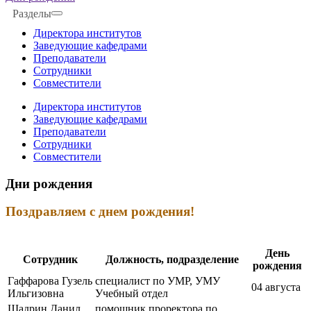
Разделы
Директора институтов
Заведующие кафедрами
Преподаватели
Сотрудники
Совместители
Директора институтов
Заведующие кафедрами
Преподаватели
Сотрудники
Совместители
Дни рождения
Поздравляем с днем рождения!
День
Сотрудник
Должность, подразделение
рождения
Гаффарова Гузель
специалист по УМР, УМУ
04 августа
Ильгизовна
Учебный отдел
Шадрин Данил
помощник проректора по