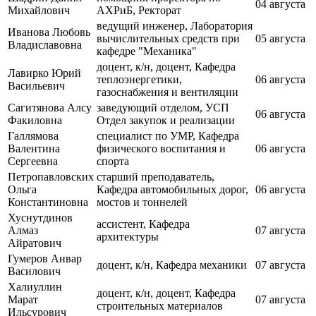
04 августа
Михайлович
АХРиБ, Ректорат
ведущий инженер, Лаборатория
Иванова Любовь
вычислительных средств при
05 августа
Владиславовна
кафедре "Механика"
доцент, к/н, доцент, Кафедра
Лавирко Юрий
теплоэнергетики,
06 августа
Васильевич
газоснабжения и вентиляции
Сагитянова Алсу
заведующий отделом, УСП
06 августа
Факиловна
Отдел закупок и реализации
Галлямова
специалист по УМР, Кафедра
Валентина
физического воспитания и
06 августа
Сергеевна
спорта
Петропавловских
старший преподаватель,
Ольга
Кафедра автомобильных дорог,
06 августа
Константиновна
мостов и тоннелей
Хуснутдинов
ассистент, Кафедра
Алмаз
07 августа
архитектуры
Айратович
Гумеров Анвар
доцент, к/н, Кафедра механики
07 августа
Василович
Халиуллин
доцент, к/н, доцент, Кафедра
Марат
07 августа
строительных материалов
Ильсурович