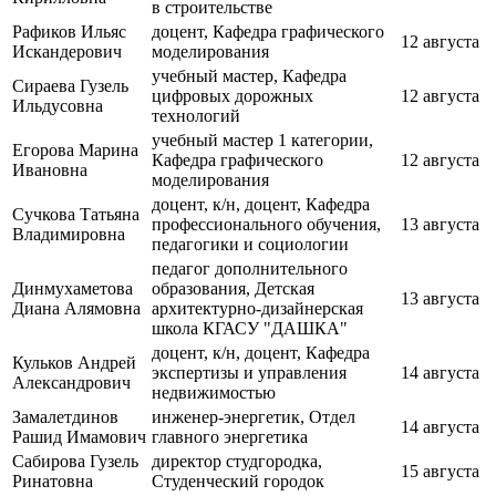
в строительстве
Рафиков Ильяс
доцент, Кафедра графического
12 августа
Искандерович
моделирования
учебный мастер, Кафедра
Сираева Гузель
цифровых дорожных
12 августа
Ильдусовна
технологий
учебный мастер 1 категории,
Егорова Марина
Кафедра графического
12 августа
Ивановна
моделирования
доцент, к/н, доцент, Кафедра
Сучкова Татьяна
профессионального обучения,
13 августа
Владимировна
педагогики и социологии
педагог дополнительного
Динмухаметова
образования, Детская
13 августа
Диана Алямовна
архитектурно-дизайнерская
школа КГАСУ "ДАШКА"
доцент, к/н, доцент, Кафедра
Кульков Андрей
экспертизы и управления
14 августа
Александрович
недвижимостью
Замалетдинов
инженер-энергетик, Отдел
14 августа
Рашид Имамович
главного энергетика
Сабирова Гузель
директор студгородка,
15 августа
Ринатовна
Студенческий городок