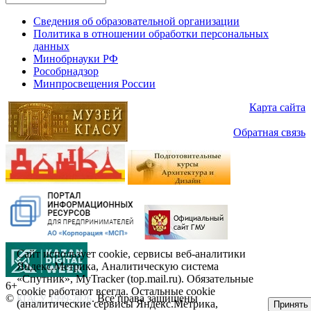
Сведения об образовательной организации
Политика в отношении обработки персональных
данных
Минобрнауки РФ
Рособрнадзор
Минпросвещения России
Карта сайта
Обратная связь
Сайт использует cookie, сервисы веб-аналитики
Яндекс.Метрика, Аналитическую система
«Спутник», MyTracker (top.mail.ru). Обязательные
6+
cookie работают всегда. Остальные сookie
©
. Все права защищены
КГАСУ 1999-2026
(аналитические сервисы Яндекс.Метрика,
Принять