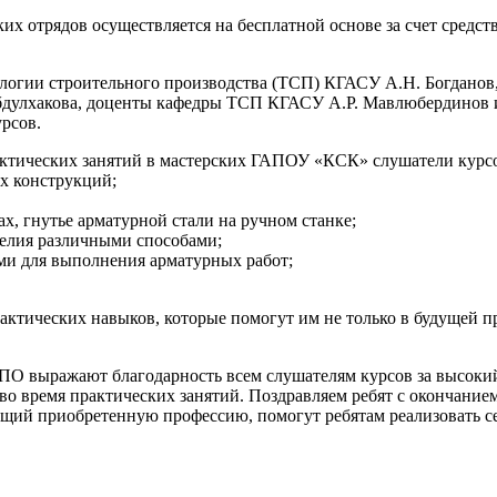
их отрядов осуществляется на бесплатной основе за счет средс
ологии строительного производства (ТСП) КГАСУ А.Н. Богдано
дулхакова, доценты кафедры ТСП КГАСУ А.Р. Мавлюбердинов и 
рсов.
рактических занятий в мастерских ГАПОУ «КСК» слушатели курсо
ых конструкций;
ах, гнутье арматурной стали на ручном станке;
делия различными способами;
ми для выполнения арматурных работ;
актических навыков, которые помогут им не только в будущей п
 выражают благодарность всем слушателям курсов за высокий 
о время практических занятий. Поздравляем ребят с окончанием
ющий приобретенную профессию, помогут ребятам реализовать с