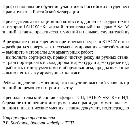
Профессиональное обучение участников Российских студенческ
Правительства Российской Федерации.
Председатель аттестационной комиссии, доцент кафедры техн
категории ГАПОУ «Казанский строительный колледж» А.Ф. Аб
знаний, а также практических умений и навыков слушателей ку
В результате прохождения теоретического курса в КГАСУ и п
– разбираться в чертежах и схемах армирования железобетонн
– выбирать материалы для арматурных работ;
− выполнять сортировку, правку, чистку, резку на ручных станк
− транспортировать и складировать арматуру и арматурные из
– работать с инструментами и оборудованием, предназначенны
– выполнять вязку арматурных каркасов.
Ребята поделились мнением, что получили высокий уровень пр
знаний по ремонту и строительству.
Преподавательский состав кафедры ТСП, ГАПОУ «КСК» и ИДПО
бережное отношение к инструментам и расходным материалам в
знания и практические умения, а также документ, подтвержда
Информацию предоставил
Р.Р. Богданов, доцент кафедры ТСП