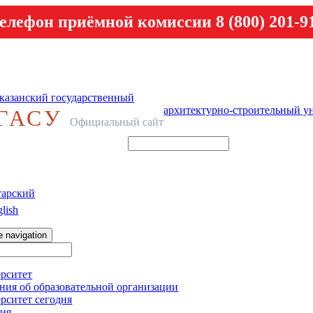
елефон приёмной комиссии 8 (800) 201-9
казанский государственный
архитектурно-строительный у
ГАСУ
Официальный сайт
тарский
lish
e navigation
рситет
ния об образовательной организации
рситет сегодня
ия