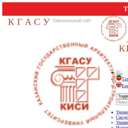
Т
КГАСУ
Официальный сайт
К
RU
Та
Eng
Toggl
Униве
Сведе
Униве
Истор