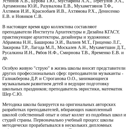
Устинов А.В., Бурова Т.Ю., Мустафина А.А., Терегулов Э.А.,
Артамонова Ю.И., Разувалова Е.В., Мухаметзянов Т.Ф.,
Ахтямов И.И., Краснобаев И.В., Ахтямова Р.Х., Денисенко
Е.В. и Новиков С.В.
В настоящее время ядро коллектива составляют
преподаватели Института Архитектуры и Дизайна КГАСУ,
практикующие архитекторы, дизайнеры и художники:
Абрамова Н.Н., Баширова Э.И., Валиев М.Т., Гриценко Л.Г.,
Закирова Т.Р., Лагода М.Л., Москалев А.Н., Мухаметшин Д.Т.,
Русалкина И.Н., Рябов Н.Ф., Смирнова Т.В., Яременко Е.В. и
др.
Особую живую "струю" в жизнь школы вносят представители
других профессиональных сфер: преподаватели музыканты -
Галиакберова Д.Р. и Строганова О.О., занимающиеся
музыкальным развитием детей и ведущие подготовку
школьных праздников; преподаватель эвристики, математик
Шер С.Ю.
Методика школы базируется на оригинальных авторских
разработках преподавателей, вбирающих накопленный
школой собственный опыт и опыт коллег из подобных школ и
студий страны. Первоначально учебный процесс школы
методически прорабатывался в нескольких дипломных