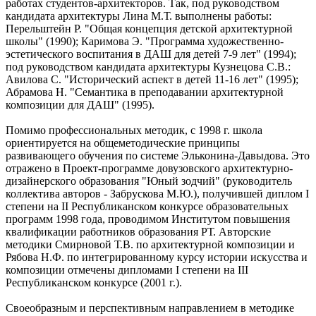
работах студентов-архитекторов. Так, под руководством
кандидата архитектуры Лина М.Т. выполнены работы:
Перельштейн Р. "Общая концепция детской архитектурной
школы" (1990); Каримова Э. "Программа художественно-
эстетического воспитания в ДАШ для детей 7-9 лет" (1994);
под руководством кандидата архитектуры Кузнецова С.В.:
Авилова С. "Исторический аспект в детей 11-16 лет" (1995);
Абрамова Н. "Семантика в преподавании архитектурной
композиции для ДАШ" (1995).
Помимо профессиональных методик, с 1998 г. школа
ориентируется на общеметодические принципы
развивающего обучения по системе Эльконина-Давыдова. Это
отражено в Проект-программе довузовского архитектурно-
дизайнерского образования "Юный зодчий" (руководитель
коллектива авторов - Забрускова М.Ю.), получившей диплом I
степени на II Республиканском конкурсе образовательных
программ 1998 года, проводимом Институтом повышения
квалификации работников образования РТ. Авторские
методики Смирновой Т.В. по архитектурной композиции и
Рябова Н.Ф. по интегрированному курсу истории искусства и
композиции отмечены дипломами I степени на III
Республиканском конкурсе (2001 г.).
Своеобразным и перспективным направлением в методике