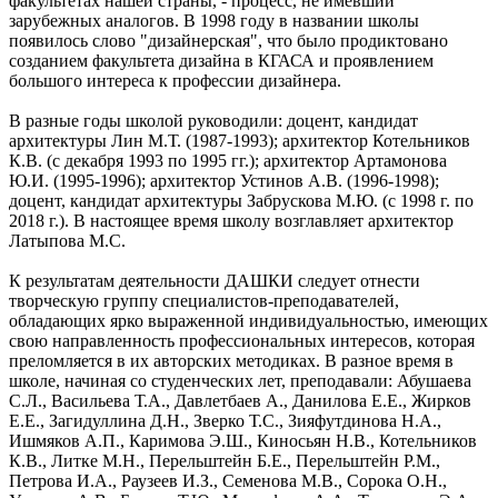
факультетах нашей страны, - процесс, не имевший
зарубежных аналогов. В 1998 году в названии школы
появилось слово "дизайнерская", что было продиктовано
созданием факультета дизайна в КГАСА и проявлением
большого интереса к профессии дизайнера.
В разные годы школой руководили: доцент, кандидат
архитектуры Лин М.Т. (1987-1993); архитектор Котельников
К.В. (с декабря 1993 по 1995 гг.); архитектор Артамонова
Ю.И. (1995-1996); архитектор Устинов А.В. (1996-1998);
доцент, кандидат архитектуры Забрускова М.Ю. (с 1998 г. по
2018 г.). В настоящее время школу возглавляет архитектор
Латыпова М.С.
К результатам деятельности ДАШКИ следует отнести
творческую группу специалистов-преподавателей,
обладающих ярко выраженной индивидуальностью, имеющих
свою направленность профессиональных интересов, которая
преломляется в их авторских методиках. В разное время в
школе, начиная со студенческих лет, преподавали: Абушаева
С.Л., Васильева Т.А., Давлетбаев А., Данилова Е.Е., Жирков
Е.Е., Загидуллина Д.Н., Зверко Т.С., Зияфутдинова Н.А.,
Ишмяков А.П., Каримова Э.Ш., Киносьян Н.В., Котельников
К.В., Литке М.Н., Перельштейн Б.Е., Перельштейн Р.М.,
Петрова И.А., Раузеев И.З., Семенова М.В., Сорока О.Н.,