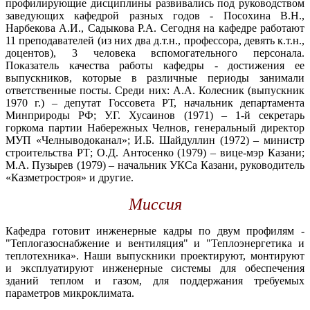
профилирующие дисциплины развивались под руководством
заведующих кафедрой разных годов - Посохина В.Н.,
Нарбекова А.И., Садыкова Р.А. Сегодня на кафедре работают
11 преподавателей (из них два д.т.н., профессора, девять к.т.н.,
доцентов), 3 человека вспомогательного персонала.
Показатель качества работы кафедры - достижения ее
выпускников, которые в различные периоды занимали
ответственные посты. Среди них: А.А. Колесник (выпускник
1970 г.) – депутат Госсовета РТ, начальник департамента
Минприроды РФ; У.Г. Хусаинов (1971) – 1-й секретарь
горкома партии Набережных Челнов, генеральный директор
МУП «Челныводоканал»; И.Б. Шайдуллин (1972) – министр
строительства РТ; О.Д. Антосенко (1979) – вице-мэр Казани;
М.А. Пузырев (1979) – начальник УКСа Казани, руководитель
«Казметростроя» и другие.
Ми
ссия
Кафедра готовит инженерные кадры по двум профилям -
"Теплогазоснабжение и вентиляция" и "Теплоэнергетика и
теплотехника».
Наши выпускники проектируют, монтируют
и эксплуатируют инженерные системы для обеспечения
зданий теплом и газом, для поддержания требуемых
параметров микроклимата.