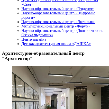
«Свет»
Научно-образовательный центр «Геодезия»
Научно-образовательный центр «Цифровые
дороги»
Научно-образовательный центр «Яктылык»
Мультифункциональный центр «Форум»
Научно-образовательный центр «Долговечность –
Озакка чыдамлык»
Центр дизайна
Детская архитектурная школа «ДАШКА»
Архитектурно-образовательный центр
"Архитектор"