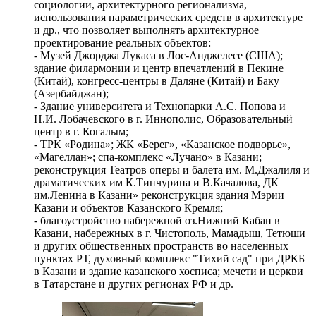
социологии, архитектурного регионализма,
использования параметрических средств в архитектуре
и др., что позволяет выполнять архитектурное
проектирование реальных объектов:
- Музей Джорджа Лукаса в Лос-Анджелесе (США);
здание филармонии и центр впечатлений в Пекине
(Китай), конгресс-центры в Даляне (Китай) и Баку
(Азербайджан);
- Здание университета и Технопарки А.С. Попова и
Н.И. Лобачевского в г. Иннополис, Образовательный
центр в г. Когалым;
- ТРК «Родина»; ЖК «Берег», «Казанское подворье»,
«Магеллан»; спа-комплекс «Лучано» в Казани;
реконструкция Театров оперы и балета им. М.Джалиля и
драматических им К.Тинчурина и В.Качалова, ДК
им.Ленина в Казани» реконструкция здания Мэрии
Казани и объектов Казанского Кремля;
- благоустройство набережной оз.Нижний Кабан в
Казани, набережных в г. Чистополь, Мамадыш, Тетюши
и других общественных пространств во населенных
пунктах РТ, духовный комплекс "Тихий сад" при ДРКБ
в Казани и здание казанского хосписа; мечети и церкви
в Татарстане и других регионах РФ и др.